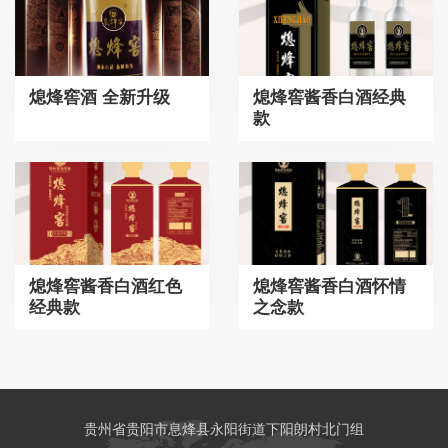
熄烽窖酒 全新升级
熄烽窖酱香白酒经典
款
熄烽窖酱香白酒红色
熄烽窖酱香白酒怀情
经典款
之念款
贵州省贵阳市息烽县永阳街道下阳朗村北门组