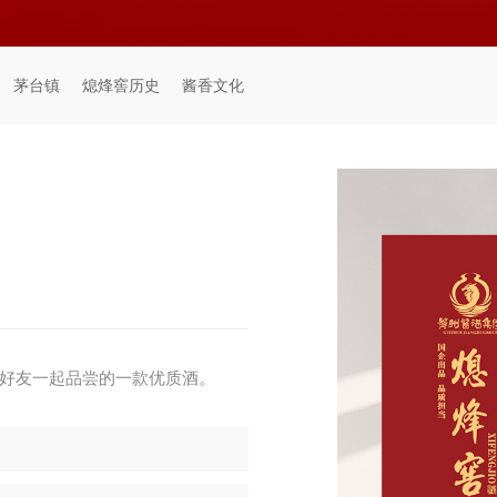
茅台镇
熄烽窖历史
酱香文化
好友一起品尝的一款优质酒。