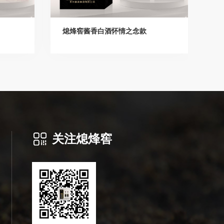
熄烽窖酱香白酒怀情之念款
关注熄烽窖